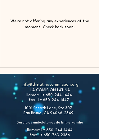
We're not offering any experiences at the
moment. Check back soon.
info@thelatinocommission.org
LA COMISIÓN LATINA
llamar: 1 +
650-244-1444
fax: 1 +
650-244-1447
1001 Sneath Lane, Ste 307
San Bruno, CA
94066-2349
Servicios ambulatorios de Entre Familia
llamar: 1 +
650-244-1444
fax: 1 +
650-763-2366