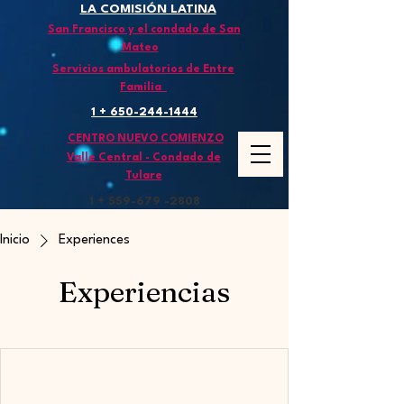
LA COMISIÓN LATINA
San Francisco y el condado de San
Mateo
Servicios ambulatorios de Entre
Familia
1 + 650-244-1444
CENTRO NUEVO COMIENZO
Valle Central - Condado de
Tulare
1 + 559-679
-2808
Inicio
Experiences
Experiencias