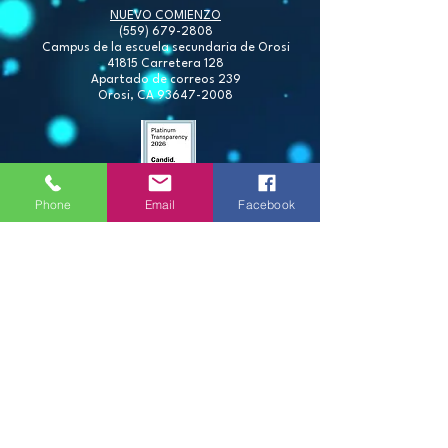
NUEVO COMIENZO
(559) 679-2808
Campus de la escuela secundaria de Orosi
41815 Carretera 128
Apartado de correos 239
Orosi, CA
93647-2008
Phone
Email
Facebook
Agency Brochure
Folleto de la Agencia
Annual Report